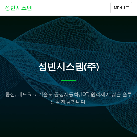
성빈시스템
T
MENU
O
G
G
L
E
N
A
V
I
G
성빈시스템(주)
A
T
I
O
N
통신, 네트워크 기술로 공장자동화, IOT, 원격제어 많은 솔루
션을 제공합니다.