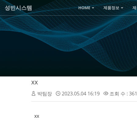
성빈시스템
HOME
제품정보
제
xx
박팀장
2023.05.04 16:19
조회 수 : 36
xx