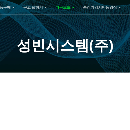
품구매
묻고 답하기
다운로드
승강기감시반동영상
성빈시스템(주)
1