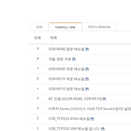
전체
DIO to Ethernet
디바이스 서버
번호
제목
USR-N540 영문 메뉴얼
9
개발 관련 자료
8
USR-N540 국문 메뉴얼
7
USR-N510 국문 메뉴얼
6
USR-N510 영문 메뉴얼
»
KC 인증서(USR-N540, USR-N510)
4
USR N Series (디바이스 서버) TCP Server(장치) 설
3
USR_TCP232-410s 메뉴얼
2
USR_TCP232-304 메뉴얼 입니다.
1