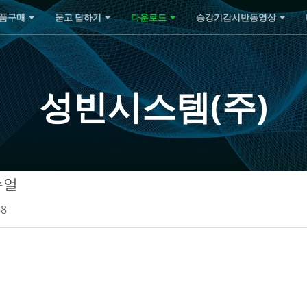
품구매
묻고 답하기
다운로드
승강기감시반동영상
성빈시스템(주)
뉴얼
38