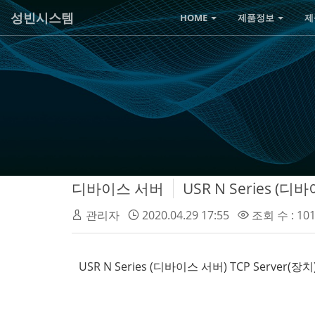
성빈시스템
HOME
제품정보
제
디바이스 서버
USR N Series (디
관리자
2020.04.29 17:55
조회 수 : 10
USR N Series (디바이스 서버) TCP Server(장