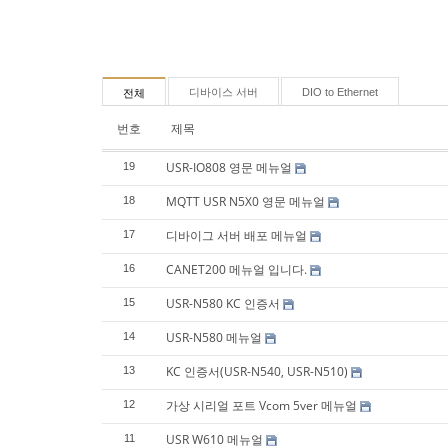
디바이스 서버
DIO to Ethernet
전체
번호
제목
USR-IO808 영문 메뉴얼
19
MQTT USR N5X0 영문 메뉴얼
18
디바이그 서버 배포 메뉴얼
17
CANET200 메뉴얼 입니다.
16
USR-N580 KC 인증서
15
USR-N580 메뉴얼
14
KC 인증서(USR-N540, USR-N510)
13
가상 시리얼 포트 Vcom 5ver 메뉴얼
12
USR W610 메뉴얼
11