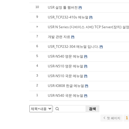
USR 설정 툴 웹버전
10
USR_TCP232-410s 메뉴얼
9
USR N Series (디바이스 서버) TCP Server(장치) 설
»
개발 관련 자료
7
USR_TCP232-304 메뉴얼 입니다.
6
USR-N540 영문 메뉴얼
5
USR-N510 영문 메뉴얼
4
USR-N510 국문 메뉴얼
3
USR-IO808 한글 메뉴얼
2
USR-N540 국문 메뉴얼
1
검색
1
첫 페이지