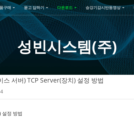
품구매
묻고 답하기
다운로드
승강기감시반동영상
성빈시스템(주)
바이스 서버) TCP Server(장치) 설정 방법
14
치) 설정 방법