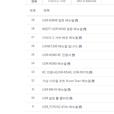
디바이스 서버
DIO to Ethernet
전체
번호
제목
USR-IO808 영문 메뉴얼
19
MQTT USR N5X0 영문 메뉴얼
18
디바이그 서버 배포 메뉴얼
17
CANET200 메뉴얼 입니다.
16
USR-N580 KC 인증서
15
USR-N580 메뉴얼
14
KC 인증서(USR-N540, USR-N510)
13
가상 시리얼 포트 Vcom 5ver 메뉴얼
12
USR W610 메뉴얼
11
USR 설정 툴 웹버전
10
USR_TCP232-410s 메뉴얼
9