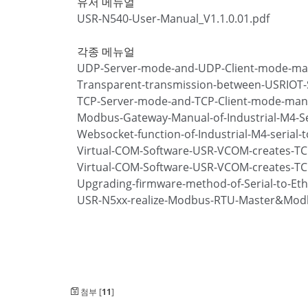
유저 메뉴얼
USR-N540-User-Manual_V1.1.0.01.pdf
각종 메뉴얼
UDP-Server-mode-and-UDP-Client-mode-man
Transparent-transmission-between-USRIOT-S
TCP-Server-mode-and-TCP-Client-mode-manu
Modbus-Gateway-Manual-of-Industrial-M4-Ser
Websocket-function-of-Industrial-M4-serial-
Virtual-COM-Software-USR-VCOM-creates-TCP
Virtual-COM-Software-USR-VCOM-creates-TCP
Upgrading-firmware-method-of-Serial-to-Eth
USR-N5xx-realize-Modbus-RTU-Master&Modb
첨부 [
11
]