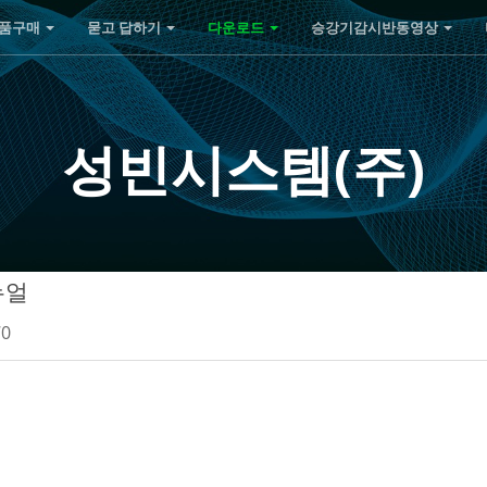
품구매
묻고 답하기
다운로드
승강기감시반동영상
성빈시스템(주)
뉴얼
70