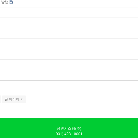
정 방법
끝 페이지
성빈시스템(주)
031) 423 - 0001