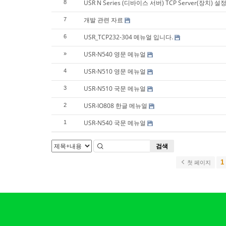
USR N Series (디바이스 서버) TCP Server(장치) 설
8
개발 관련 자료
7
USR_TCP232-304 메뉴얼 입니다.
6
USR-N540 영문 메뉴얼
»
USR-N510 영문 메뉴얼
4
USR-N510 국문 메뉴얼
3
USR-IO808 한글 메뉴얼
2
USR-N540 국문 메뉴얼
1
검색
1
첫 페이지