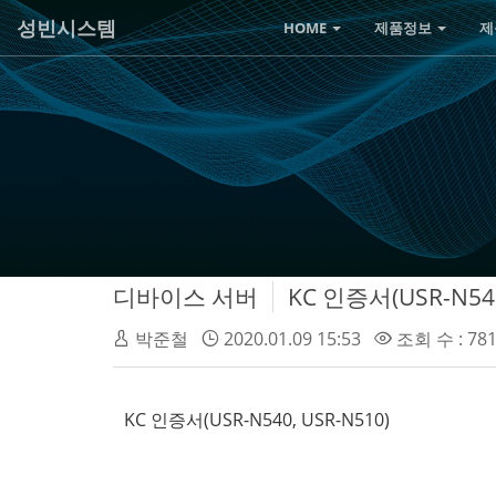
성빈시스템
HOME
제품정보
제
디바이스 서버
KC 인증서(USR-N540
박준철
2020.01.09 15:53
조회 수 : 78
KC 인증서(USR-N540, USR-N510)