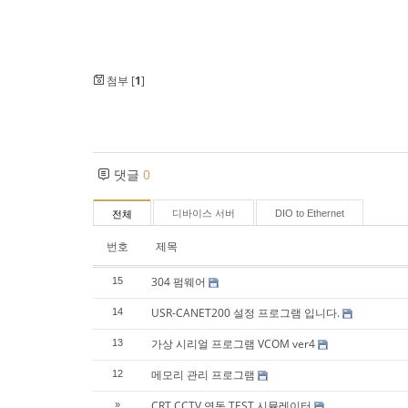
첨부 [
1
]
댓글
0
디바이스 서버
DIO to Ethernet
전체
번호
제목
304 펌웨어
15
USR-CANET200 설정 프로그램 입니다.
14
가상 시리얼 프로그램 VCOM ver4
13
메모리 관리 프로그램
12
CRT CCTV 연동 TEST 시뮬레이터
»