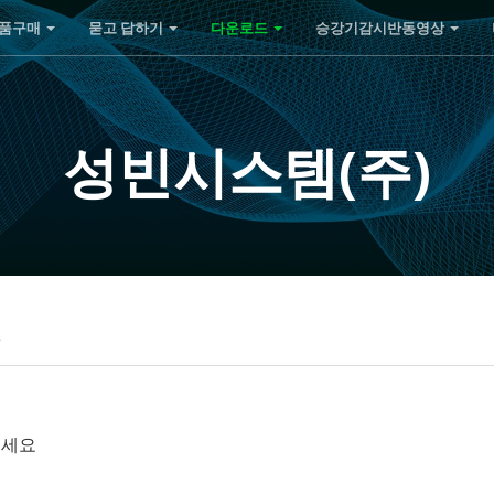
품구매
묻고 답하기
다운로드
승강기감시반동영상
성빈시스템(주)
5
주세요