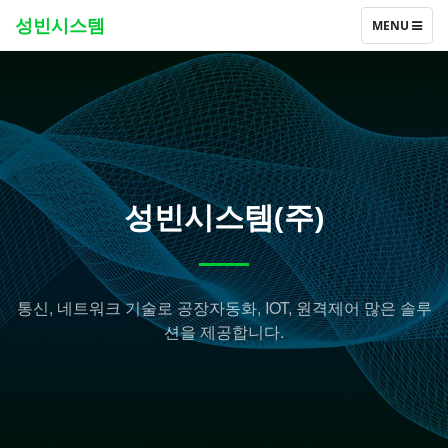
성빈시스템
T
MENU
O
G
G
L
E
N
A
V
I
G
성빈시스템(주)
A
T
I
O
N
통신, 네트워크 기술로 공장자동화, IOT, 원격제어 많은 솔루
션을 제공합니다.