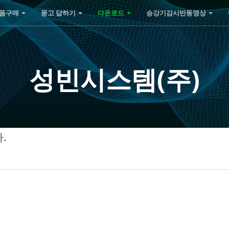
품구매
묻고 답하기
다운로드
승강기감시반동영상
성빈시스템(주)
.
2