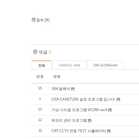
첨부 [
1
]
댓글
0
디바이스 서버
DIO to Ethernet
전체
번호
제목
304 펌웨어
15
USR-CANET200 설정 프로그램 입니다.
»
가상 시리얼 프로그램 VCOM ver4
13
메모리 관리 프로그램
12
CRT CCTV 연동 TEST 시뮬레이터
11